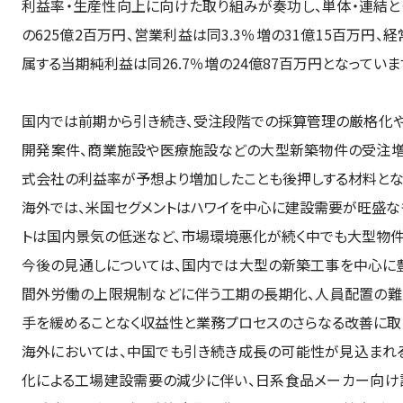
利益率・生産性向上に向けた取り組みが奏功し、単体・連結と
の625億2百万円、営業利益は同3.3％増の31億15百万円、
属する当期純利益は同26.7％増の24億87百万円となっていま
国内では前期から引き続き、受注段階での採算管理の厳格化
開発案件、商業施設や医療施設などの大型新築物件の受注増
式会社の利益率が予想より増加したことも後押しする材料とな
海外では、米国セグメントはハワイを中心に建設需要が旺盛な
トは国内景気の低迷など、市場環境悪化が続く中でも大型物件
今後の見通しについては、国内では大型の新築工事を中心に
間外労働の上限規制などに伴う工期の長期化、人員配置の難し
手を緩めることなく収益性と業務プロセスのさらなる改善に取
海外においては、中国でも引き続き成長の可能性が見込まれる
化による工場建設需要の減少に伴い、日系食品メーカー向け