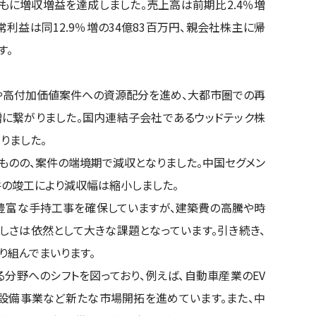
もに増収増益を達成しました。売上高は前期比2.4％増
経常利益は同12.9％増の34億83百万円、親会社株主に帰
す。
や高付加価値案件への資源配分を進め、大都市圏での再
に繋がりました。国内連結子会社であるウッドテック株
りました。
ものの、案件の端境期で減収となりました。中国セグメン
の竣工により減収幅は縮小しました。
豊富な手持工事を確保していますが、建築費の高騰や時
さは依然として大きな課題となっています。引き続き、
り組んでまいります。
分野へのシフトを図っており、例えば、自動車産業のEV
設備事業など新たな市場開拓を進めています。また、中