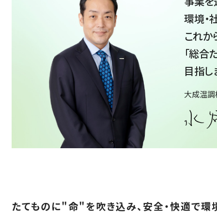
事業を
環境・
これか
「総合
目指し
大成温調
たてものに"命"を吹き込み、安全・快適で