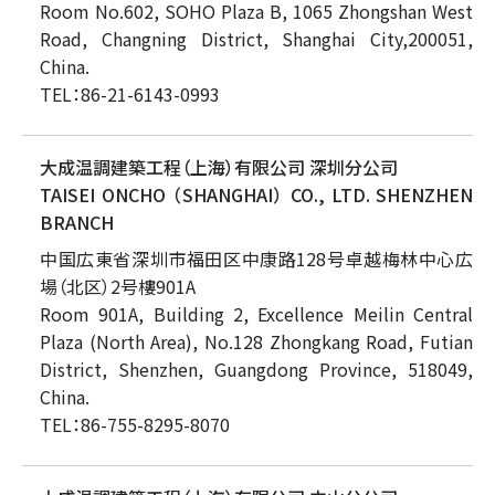
Room No.602, SOHO Plaza B, 1065 Zhongshan West
Road, Changning District, Shanghai City,200051,
China.
TEL：86-21-6143-0993
大成温調建築工程（上海）有限公司 深圳分公司
TAISEI ONCHO （SHANGHAI） CO., LTD. SHENZHEN
BRANCH
中国広東省深圳市福田区中康路128号卓越梅林中心広
場（北区）2号樓901A
Room 901A, Building 2, Excellence Meilin Central
Plaza (North Area), No.128 Zhongkang Road, Futian
District, Shenzhen, Guangdong Province, 518049,
China.
TEL：86-755-8295-8070