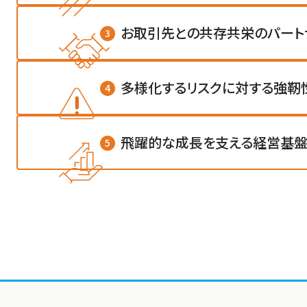
お取引先との共存共栄の
パート
3
多様化するリスクに対する
強靭
4
飛躍的な成長を支える
経営基
5