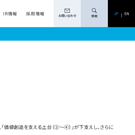
IR情報
採用情報
検索
JP
EN
お問い合わせ
検索
、「価値創造を支える土台（②～④）」が下支えし、さらに