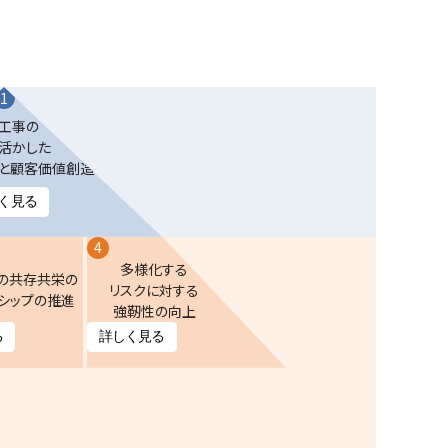
1
工事の
活かした
と顧客価値創造
く見る
4
多様化する
の
共存共栄の
リスクに対する
シップの
推進
強靭性の向上
る
詳しく見る