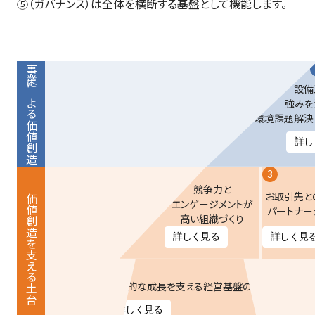
⑤（ガバナンス）は全体を横断する基盤として機能します。
事業による
設備
強みを
環境課題解決
価値創造
詳し
2
3
競争力と
お取引先と
価値創造を
エンゲージメントが
パートナー
高い組織づくり
詳しく見る
詳しく見
支える土台
5
飛躍的な成長を支える経営基盤の確立
詳しく見る