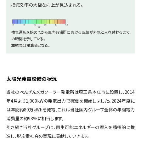
換気効率の大幅な向上が見込まれる。
※
換気運転を始めてから室内各場所における空気が外気と入れ替わるまで
の時間を示している。
※
本結果は試算値となる。
太陽光発電設備の状況
当社のぺんぎんメガソーラー発電所は埼玉県本庄市に設置し、2014
年4月より1,000kWの発電出力で稼働を開始しました。2024年度に
は年間約80万kWhを発電、これは当社国内グループ全体の年間電力
消費量の約93％に相当します。
引き続き当社グループは、再生可能エネルギーの導入を積極的に推
進し、脱炭素社会の実現に貢献していきます。