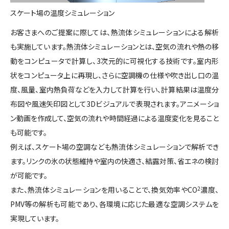
スケート場の温度シミュレーション
お客さまへのご提案に際しては、熱流体シミュレーションによる解析
も実施しています。熱流体シミュレーションとは、空気の流れや熱の移
動をコンピュータで計算し、3次元的に可視化する技術です。室内形
状をコンピュータ上に再現し、さらに空調機の仕様や吹き出し口の温
度、風量、室内熱負荷などを入力して計算を行い、計算結果は温度分
布図や風速矢印図として3Dビジュアルで表現されます。アニメーショ
ン動画を作成して、空気の流れや時間経過による温度変化を見ること
も可能です。
例えば、スケート場の空調なども熱流体シミュレーションで解析でき
ます。リンクの氷の状態維持や室内の快適さ、結露対策、省エネの検討
が可能です。
また、熱流体シミュレーションを用いることで、換気効率やCO
2
濃度、
PMV等の解析も可能であり、各環境に応じた最適な空調システムを
実現しています。