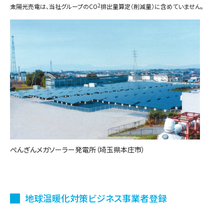
2
※
太陽光売電は、当社グループのCO
排出量算定（削減量）に含めていません。
ぺんぎんメガソーラー発電所（埼玉県本庄市）
地球温暖化対策ビジネス事業者登録